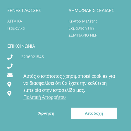
ΞΕΝΕΣ ΓΛΩΣΣΕΣ
ΔΗΜΟΦΙΛΕΙΣ ΣΕΛΙΔΕΣ
ΑΓΓΛΙΚΑ
Κέντρο Μελέτης
Γερμανικά
Εκμάθηση Η/Υ
ΣΕΜΙΝΑΡΙΟ NLP
ΕΠΙΚΟΙΝΩΝΊΑ
2296021545
6972102873
giagkost@yahoo.gr
Αυτός ο ιστότοπος χρησιμοποιεί cookies για
να διασφαλίσει ότι θα έχετε την καλύτερη
Κλεισούρας 4, Μέγαρα, Αττική 19100
εμπειρία στην ιστοσελίδα μας.
Δήμητρος 35, Ελευσίνα, 19200
Πολιτική Απορρήτου
Άρνηση
Αποδοχή
© All rights reserved