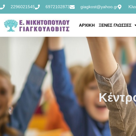
2296021545
6972102873
giagkost@yahoo.gr
Κλε
ΑΡΧΙΚΗ
ΞΕΝΕΣ ΓΛΩΣΣΕΣ
Κέντρ