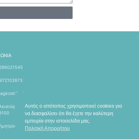
ΝΩΝΊΑ
296021545
972102873
iagkost@yahoo.gr
Αυτός ο ιστότοπος χρησιμοποιεί cookies για
λεισούρας 4, Μέγαρα, Αττική
9100
να διασφαλίσει ότι θα έχετε την καλύτερη
εμπειρία στην ιστοσελίδα μας.
ήμητρος 35, Ελευσίνα, 19200
Πολιτική Απορρήτου