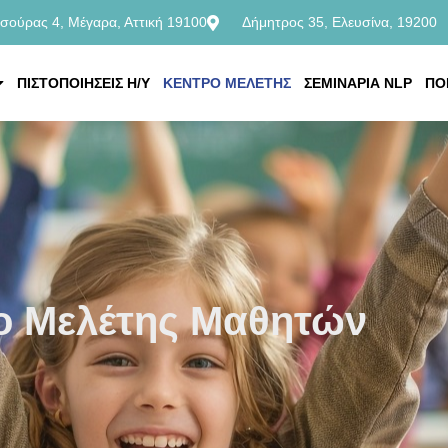
ισούρας 4, Μέγαρα, Αττική 19100
Δήμητρος 35, Ελευσίνα, 19200
ΠΙΣΤΟΠΟΙΗΣΕΙΣ Η/Υ
ΚΕΝΤΡΟ ΜΕΛΕΤΗΣ
ΣΕΜΙΝΑΡΙΑ NLP
ΠΟ
ο Μελέτης Μαθητών